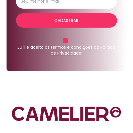
CADASTRAR
Eu li e aceito os termos e condições da
Política
de Privacidade
.