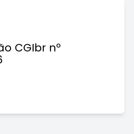
ão CGIbr nº
6