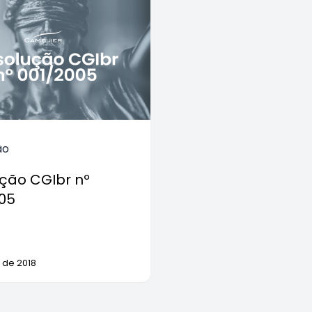
ão
ção CGIbr nº
05
 de 2018