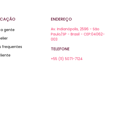
ICAÇÃO
ENDEREÇO
Av. Indianópolis, 2596 - São
 a gente
Paulo/SP - Brasil - CEP:04062-
lier
003
s frequentes
TELEFONE
liente
+55 (11) 5071-7124