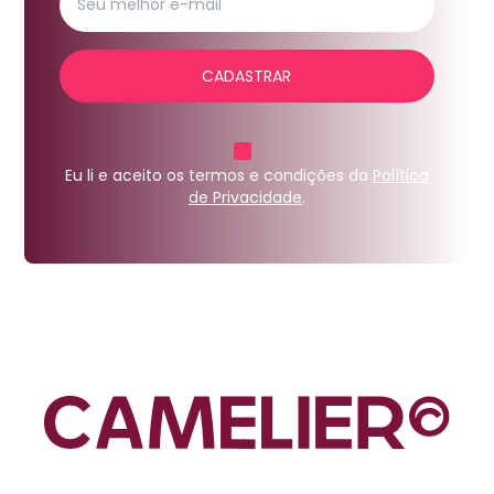
CADASTRAR
Eu li e aceito os termos e condições da
Política
de Privacidade
.